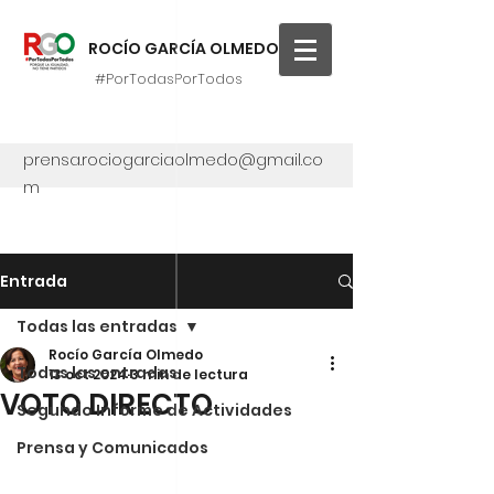
ROCÍO GARCÍA OLMEDO
#PorTodasPorTodos
prensa.rociogarciaolmedo@gmail.co
m
Entrada
Todas las entradas
Rocío García Olmedo
Todas las entradas
13 oct 2024
3 min de lectura
VOTO DIRECTO
Segundo Informe de Actividades
Prensa y Comunicados