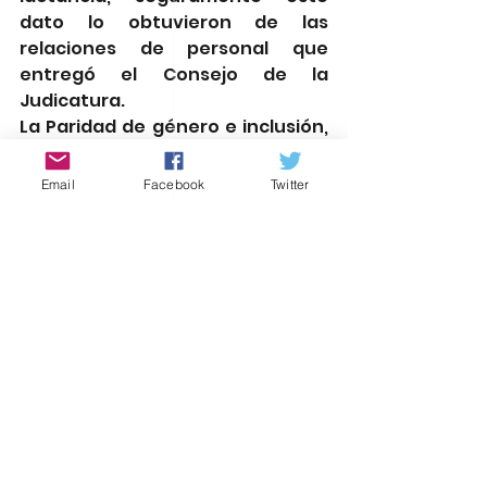
dato lo obtuvieron de las 
relaciones de personal que 
entregó el Consejo de la 
Judicatura.
La Paridad de género e inclusión, 
junto con los principios de 
igualdad, libertad, solidaridad y 
Email
Facebook
Twitter
dignidad, entre otros, son ejes 
rectores del Humanismo 
Mexicano que como se observó 
tampoco fueron tomados en 
cuenta.
Por lo pronto en el tan 
mencionado 
“es tiempo de las 
mujeres” 
irónicamente las 
mujeres quedaron fuera.
Y cuando menos en esta primera 
etapa del procedimiento para 