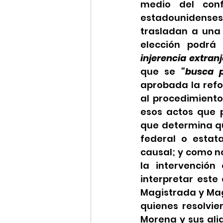
medio del conf
estadounidenses 
trasladan a una 
elección podrá 
injerencia extranj
que se 
“busca p
aprobada la refo
al procedimiento
esos actos que p
que determina qu
federal o estat
causal; y como n
la intervención 
interpretar este
Magistrada y Magi
quienes resolvie
Morena y sus al