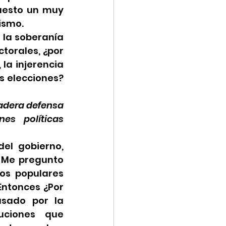
uesto un muy 
ismo.
la soberanía 
torales, ¿por 
a injerencia 
s elecciones? 
dadera defensa 
s políticas 
l gobierno, 
 Me pregunto 
os populares 
ntonces ¿Por 
sado por la 
uciones que 