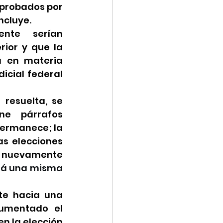
aprobados por 
ncluye.
te serían 
rior y que la 
 en materia 
icial federal 
resuelta, se 
ne párrafos 
ermanece; la 
s elecciones 
án nuevamente 
rá una misma 
e hacia una 
umentado el 
 la elección 