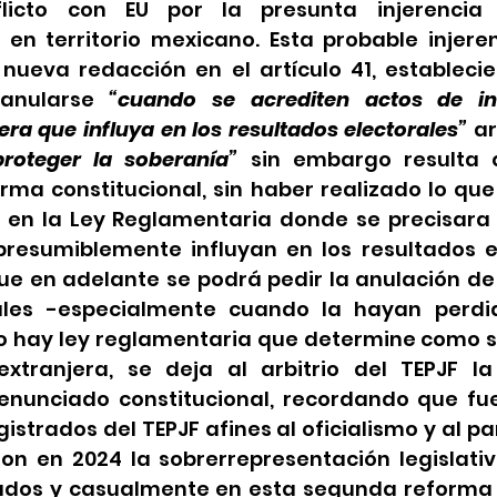
licto con EU por la presunta injerencia
en territorio mexicano. Esta probable injeren
nueva redacción en el artículo 41, estableci
anularse 
“cuando se acrediten actos de int
era que influya en los resultados electorales”
 a
roteger la soberanía”
 sin embargo resulta q
rma constitucional, sin haber realizado lo que
 en la Ley Reglamentaria donde se precisara 
resumiblemente influyan en los resultados ele
e en adelante se podrá pedir la anulación de 
ales -especialmente cuando la hayan perdid
o hay ley reglamentaria que determine como se
extranjera, se deja al arbitrio del TEPJF la
 enunciado constitucional, recordando que fuer
strados del TEPJF afines al oficialismo y al pa
ron en 2024 la sobrerrepresentación legislativ
iados y casualmente en esta segunda reforma