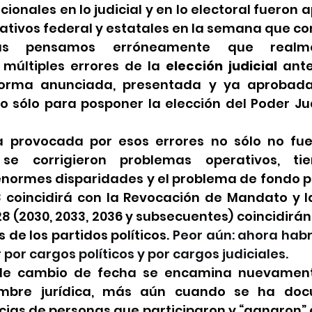
ionales en lo judicial y en lo electoral fueron 
lativos federal y estatales en la semana que co
s pensamos erróneamente que realmen
últiples errores de la 
elección judicial
 ante
eforma anunciada, presentada y ya aprobada
 no sólo para posponer la elección del Poder Jud
 provocada por esos errores no sólo no fue 
se corrigieron problemas operativos, tie
 enormes disparidades y el problema de fondo p
8 coincidirá con la Revocación de Mandato y la
28 (2030, 2033, 2036 y subsecuentes) coincidir
 de los partidos políticos. 
Peor aún: ahora hab
 por cargos políticos y por cargos judiciales.
de cambio de fecha se encamina nuevament
umbre jurídica, más aún cuando se ha doc
as de personas que participaron y “ganaron” en