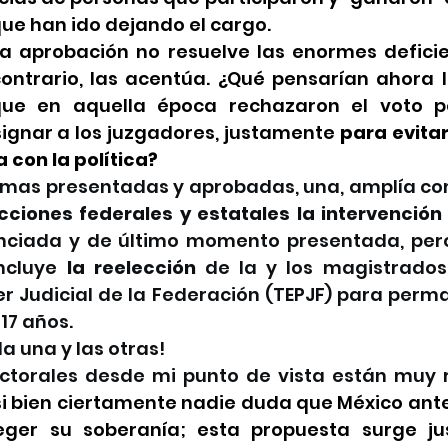
 que han ido dejando el cargo.
 aprobación no resuelve las enormes deficie
contrario, las acentúa. ¿Qué pensarían ahora l
que en aquella época rechazaron el voto p
ignar a los juzgadores, justamente 
para evitar
a con la política?
ormas presentadas y aprobadas, una, amplía c
cciones federales y estatales la intervención
ciada y de último momento presentada, pero
ncluye 
la reelección
 de la y los magistrados 
er Judicial de la Federación (TEPJF) para perm
17 años.
a una y las otras!
ctorales desde mi punto de vista están muy r
i bien ciertamente nadie duda que México antes
eger su soberanía; esta propuesta surge ju