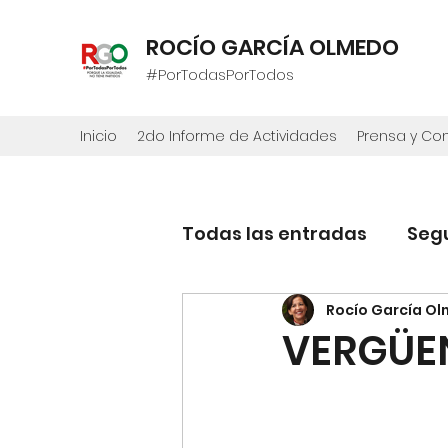
ROCÍO GARCÍA OLMEDO
#PorTodasPorTodos
Inicio
2do Informe de Actividades
Prensa y C
Todas las entradas
Seg
Rocío García O
VERGÜE