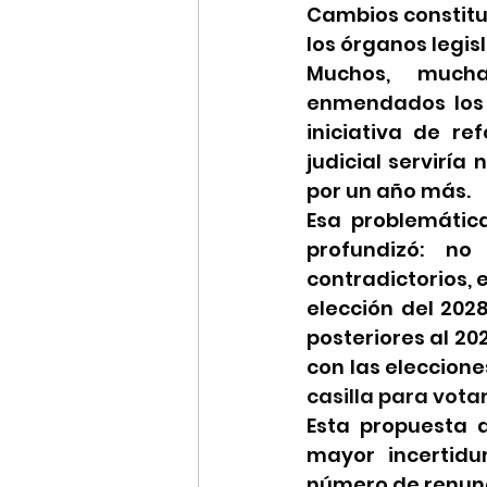
Cambios constituc
los órganos legis
Muchos, mucha
enmendados los m
iniciativa de r
judicial serviría
por un año más.
Esa problemática
profundizó: no 
contradictorios,
elección del 202
posteriores al 20
con las elecciones
casilla para votar
Esta propuesta 
mayor incertid
número de renunci