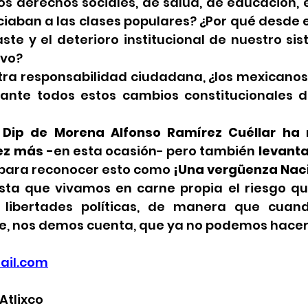
os derechos sociales, de salud, de educación, 
ciaban a las clases populares? ¿Por qué desde e
ste y el deterioro institucional de nuestro sist
ivo?
ra responsabilidad ciudadana, ¿los mexicanos
nte todos estos cambios constitucionales de
 Dip de Morena Alfonso Ramírez Cuéllar ha r
ez más -
en esta ocasión- pero también 
levanta
para reconocer esto como 
¡Una vergüenza Nac
ta que vivamos en carne propia el riesgo qu
 libertades políticas, de manera que cuan
te, nos demos cuenta, que ya no podemos hacer
il.com
Atlixco