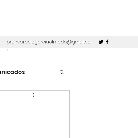
prensa.rociogarciaolmedo@gmail.co
m
unicados