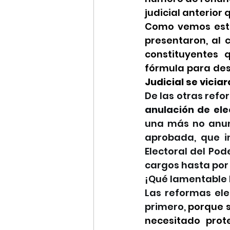
judicial anterior
Como vemos esta
presentaron, al 
constituyentes 
fórmula para des
Judicial se viciar
De las otras ref
anulación de ele
una más no anun
aprobada, que i
Electoral del Pod
cargos hasta por 
¡Qué lamentable l
Las reformas ele
primero, 
porque s
necesitado prot