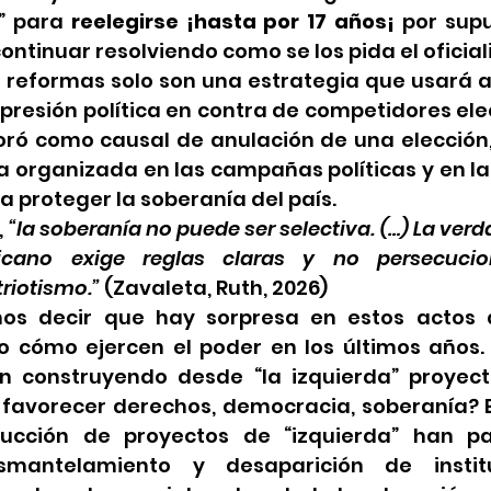
” para 
reelegirse ¡hasta por 17 años¡
 por sup
ntinuar resolviendo como se los pida el oficial
 reformas solo son una estrategia que usará a 
resión política en contra de competidores elec
ró como causal de anulación de una elección, l
a organizada en las campañas políticas y en la
a proteger la soberanía del país.
 
“la soberanía no puede ser selectiva. (…) La ver
cano exige reglas claras y no persecucione
riotismo.”
 (Zavaleta, Ruth, 2026)
 decir que hay sorpresa en estos actos de
 cómo ejercen el poder en los últimos años.
n construyendo desde “la izquierda” proyect
favorecer derechos, democracia, soberanía? E
ucción de proyectos de “izquierda” han pa
esmantelamiento y desaparición de instit