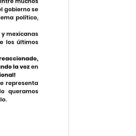
entre muchos 
l gobierno se 
ema político, 
 y mexicanas 
 los últimos 
eaccionado, 
ndo la voz 
en 
ional!
e representa 
do queramos 
lo.