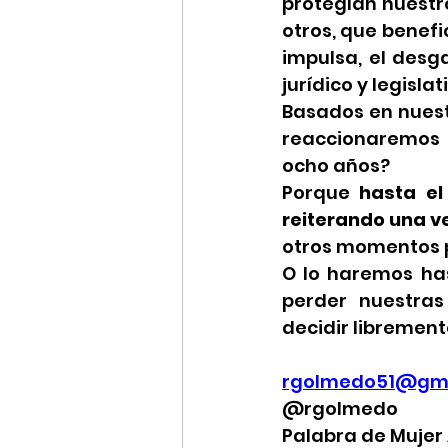
protegían nuestr
otros, que benefi
impulsa, el desga
jurídico y legislat
Basados en nuest
reaccionaremos a
ocho años?
Porque
 hasta el
reiterando una v
otros momentos 
O lo haremos has
perder nuestras
decidir libremen
rgolmedo51@gma
@rgolmedo
Palabra de Mujer 