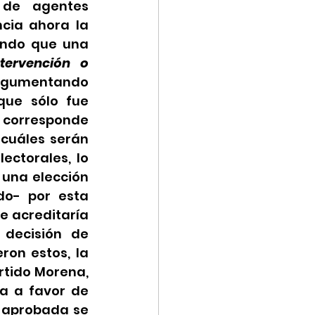
 de agentes 
cia ahora la 
endo que una 
ervención o 
rgumentando 
ue sólo fue 
 corresponde 
cuáles serán 
ctorales, lo 
una elección 
o- por esta 
 acreditaría 
 decisión de 
on estos, la 
rtido Morena, 
a a favor de 
 aprobada se 