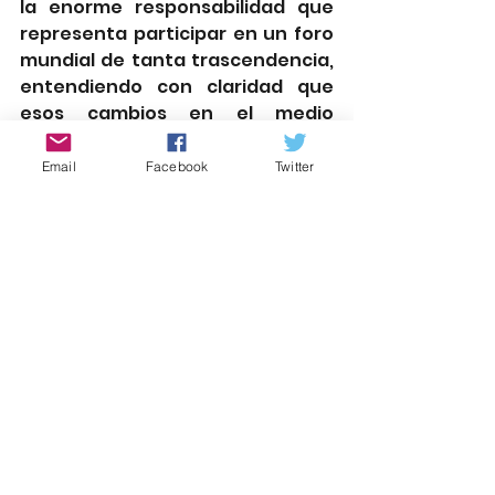
la enorme responsabilidad que 
representa participar en un foro 
mundial de tanta trascendencia, 
entendiendo con claridad que 
esos cambios en el medio 
ambiente también inciden sin 
duda en la estructura de 
Email
Facebook
Twitter
nuestras vidas, porque sus 
consecuencias pueden ser 
devastadoras.
“Justicia climática es justicia 
social”
 rgolmedo51@gmail.com
@rgolmedo
Palabra de Mujer Atlixco
rociogarciaolmedo.com