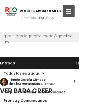
ROCÍO GARCÍA OLMEDO
#PorTodasPorTodos
prensa.rociogarciaolmedo@gmail.co
m
Entrada
Todas las entradas
Rocío García Olmedo
Todas las entradas
25 abr 2021
2 min de lectura
VER PARA CREER
Segundo Informe de Actividades
Prensa y Comunicados