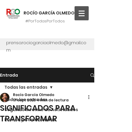
ROCÍO GARCÍA OLMEDO
#PorTodasPorTodos
prensa.rociogarciaolmedo@gmail.co
m
Entrada
Todas las entradas
Rocío García Olmedo
Todas las entradas
17 sept 2025
4 min de lectura
SIGNIFICADOS PARA
Segundo Informe de Actividades
TRANSFORMAR
Prensa y Comunicados