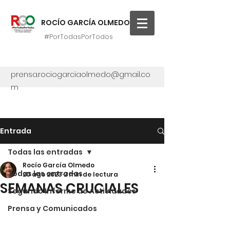
ROCÍO GARCÍA OLMEDO
#PorTodasPorTodos
prensa.rociogarciaolmedo@gmail.co
m
Entrada
Todas las entradas
Rocío García Olmedo
Todas las entradas
20 ago 2023
2 min de lectura
SEMANAS CRUCIALES
Segundo Informe de Actividades
Prensa y Comunicados