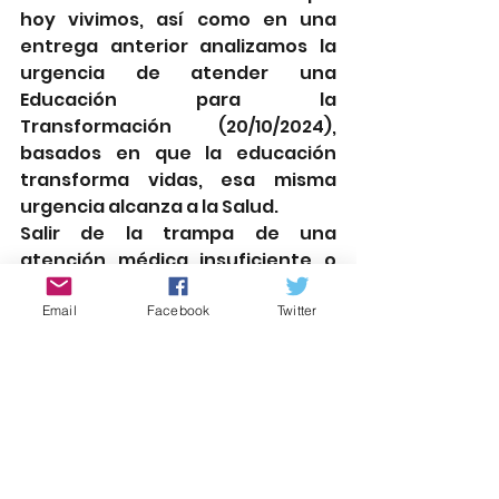
hoy vivimos, así como en una 
entrega anterior analizamos la 
urgencia de atender una 
Educación para la 
Transformación (20/10/2024), 
basados en que la educación 
transforma vidas, esa misma 
urgencia alcanza a la Salud.
Salir de la trampa de una 
atención médica insuficiente o 
muchas veces nula y además de 
mala calidad y revertir el estado 
Email
Facebook
Twitter
actual del sistema de salud en 
México, es sin duda uno de los 
muchos desafíos del actual 
gobierno para avanzar en el 
objetivo hoy todavía lejano de 
lograr una 
“República Sana.”