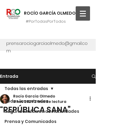
ROCÍO GARCÍA OLMEDO
#PorTodasPorTodos
prensa.rociogarciaolmedo@gmail.co
m
Entrada
Todas las entradas
Rocío García Olmedo
Todas las entradas
3 nov 2024
3 min de lectura
“REPÚBLICA SANA”
Segundo Informe de Actividades
Prensa y Comunicados