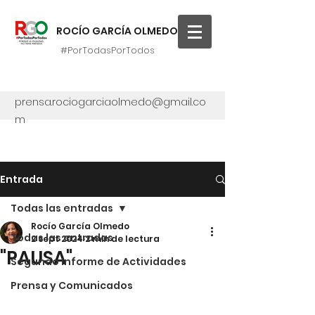
ROCÍO GARCÍA OLMEDO
#PorTodasPorTodos
prensa.rociogarciaolmedo@gmail.co
m
Entrada
Todas las entradas
Rocío García Olmedo
Todas las entradas
2 sept 2024
2 min de lectura
"PAUSA"
Segundo Informe de Actividades
Prensa y Comunicados