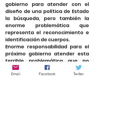
gobierno para atender con el 
diseño de una política de Estado 
la búsqueda, pero también la 
enorme problemática que 
representa el reconocimiento e 
identificación de cuerpos.
Enorme responsabilidad para el 
próximo gobierno atender esta 
terrible problemática que no 
debe seguir en “pausa”.
Email
Facebook
Twitter
rgolmedo51@gmail.com
@rgolmedo
Palabra de Mujer Atlixco
rociogarciaolmedo.com