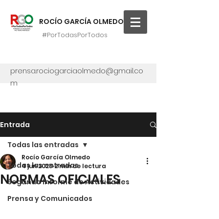
ROCÍO GARCÍA OLMEDO
#PorTodasPorTodos
prensa.rociogarciaolmedo@gmail.co
m
Entrada
Todas las entradas
Rocío García Olmedo
Todas las entradas
4 jun 2023
2 min de lectura
NORMAS OFICIALES
Segundo Informe de Actividades
Prensa y Comunicados