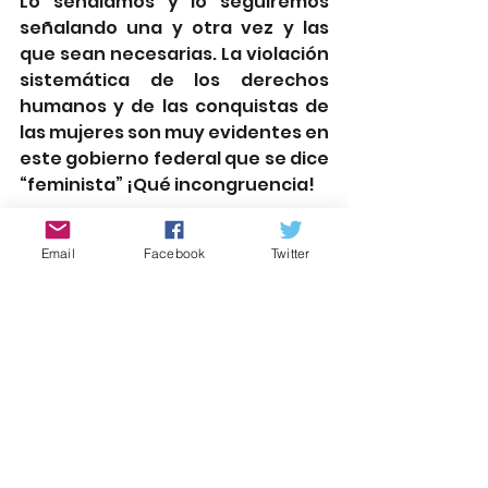
Lo señalamos y lo seguiremos 
señalando una y otra vez y las 
que sean necesarias. La violación 
sistemática de los derechos 
humanos y de las conquistas de 
las mujeres son muy evidentes en 
este gobierno federal que se dice 
“feminista” ¡Qué incongruencia!
Email
Facebook
Twitter
rgolmedo51@gmail.com
@rgolmedo
Palabra de Mujer Atlixco
rociogarciaolmedo.com