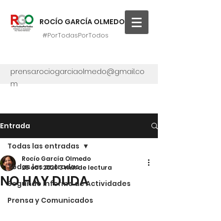
ROCÍO GARCÍA OLMEDO
#PorTodasPorTodos
prensa.rociogarciaolmedo@gmail.co
m
Entrada
Todas las entradas
Rocío García Olmedo
Todas las entradas
26 oct 2020
3 min de lectura
NO HAY DUDA
Segundo Informe de Actividades
Prensa y Comunicados