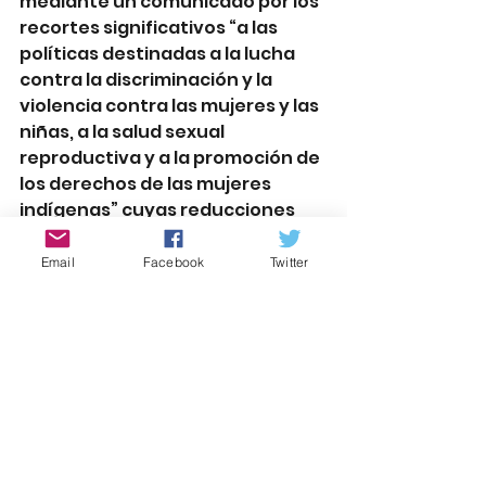
mediante un comunicado por los 
recortes significativos “a las 
políticas destinadas a la lucha 
contra la discriminación y la 
violencia contra las mujeres y las 
niñas, a la salud sexual 
reproductiva y a la promoción de 
los derechos de las mujeres 
indígenas” cuyas reducciones 
llegan en algunos programas 
hasta el 53%.
Email
Facebook
Twitter
Todos estos embates del 
gobierno a la protección de las 
mujeres muestran que la causa 
de las mujeres no es su causa.
¿Sería esto lo que ofreció el 
partido oficial Morena en el 
gobierno, en campaña?
¿A esto se refería cuando se 