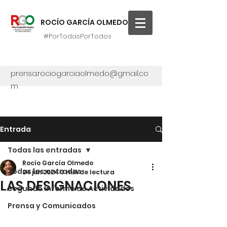
ROCÍO GARCÍA OLMEDO
#PorTodasPorTodos
prensa.rociogarciaolmedo@gmail.co
m
Entrada
Todas las entradas
Rocío García Olmedo
Todas las entradas
24 jun 2024
3 min de lectura
LAS DESIGNACIONES
Segundo Informe de Actividades
Prensa y Comunicados