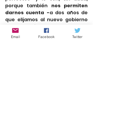
porque también 
nos permiten 
darnos cuenta -
a dos años de 
que elijamos al nuevo gobierno 
federal- 
quienes son realmente
las “corcholatas” que pretenden 
Email
Facebook
Twitter
acceder a esas posiciones. 
Personas desaparecidas. 
Autoridades desaparecidas. 
Aterrador.
rgolmedo51@gmail.com
@rgolmedo
Palabra de Mujer Atlixco
rociogarciaolmedo.com