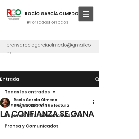
ROCÍO GARCÍA OLMEDO
#PorTodasPorTodos
prensa.rociogarciaolmedo@gmail.co
m
Entrada
Todas las entradas
Rocío García Olmedo
Todas las entradas
8 ago 2022
3 min de lectura
LA CONFIANZA SE GANA
Segundo Informe de Actividades
Prensa y Comunicados