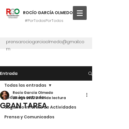
ROCÍO GARCÍA OLMEDO
#PorTodasPorTodos
prensa.rociogarciaolmedo@gmail.co
m
Entrada
Todas las entradas
Rocío García Olmedo
Todas las entradas
29 ago 2022
2 min de lectura
GRAN TAREA
Segundo Informe de Actividades
Prensa y Comunicados