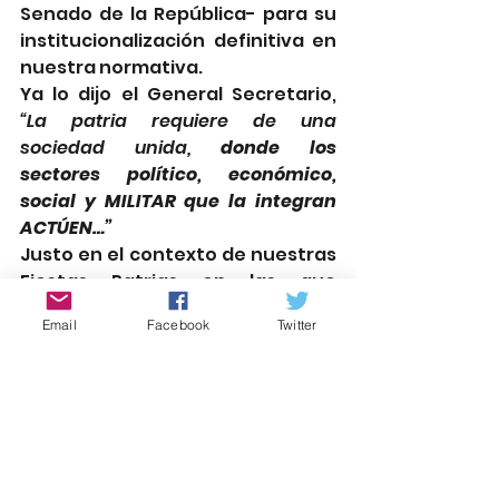
Senado de la República- para su 
institucionalización definitiva en 
nuestra normativa.
Ya lo dijo el General Secretario, 
“La patria requiere de una 
sociedad unida, 
donde los 
sectores político, económico, 
social y MILITAR que la integran 
ACTÚEN…”
Justo en el contexto de nuestras 
Fiestas Patrias en las que 
recapitulamos los procesos 
Email
Facebook
Twitter
políticos y sociales que 
construyeron nuestra 
Independencia versus Libertad, 
cuando nos fue anunciado que 
el 
sector militar está de regreso y 
actuando en la vida política de 
nuestro país.