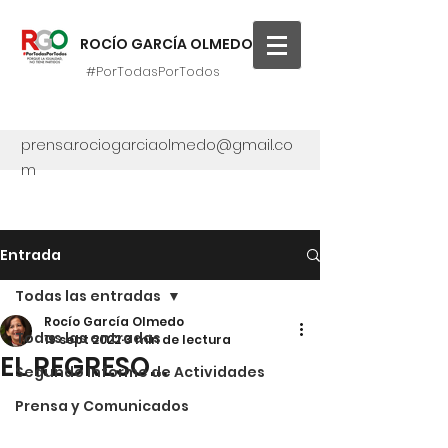
ROCÍO GARCÍA OLMEDO
#PorTodasPorTodos
prensa.rociogarciaolmedo@gmail.co
m
Entrada
Todas las entradas
Rocío García Olmedo
Todas las entradas
19 sept 2022
3 min de lectura
EL REGRESO…
Segundo Informe de Actividades
Prensa y Comunicados