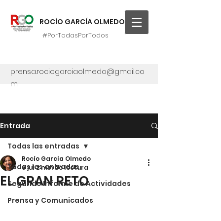
ROCÍO GARCÍA OLMEDO
#PorTodasPorTodos
prensa.rociogarciaolmedo@gmail.co
m
Entrada
Todas las entradas
Rocío García Olmedo
Todas las entradas
6 jul
2 min de lectura
EL GRAN RETO
Segundo Informe de Actividades
Prensa y Comunicados