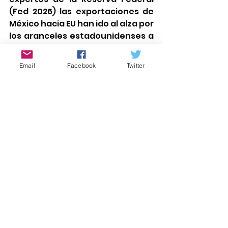
(Fed 2026) las exportaciones de 
México hacia EU han ido al alza por 
los aranceles estadounidenses a 
China.
Todo esto seguramente se 
Email
Facebook
Twitter
pondrá en la mesa de 
negociación.
Aún así, riesgo e incertidumbre 
están en el aire.
rgolmedo51@gmail.com
@rgolmedo
Palabra de Mujer Atlixco
rociogarciaolmedo.com