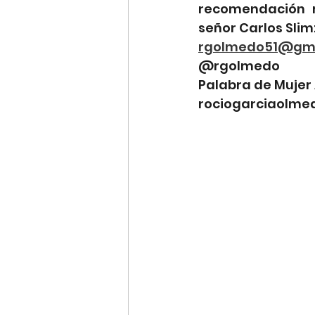
recomendación r
señor Carlos Slim
rgolmedo51@gma
@rgolmedo
Palabra de Mujer 
rociogarciaolme