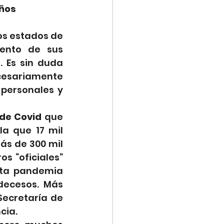
años
os estados de 
ento de sus 
 Es sin duda 
esariamente 
personales y 
 de Covid
 que 
 que 17 mil  
s de 300 mil 
s “oficiales” 
sta pandemia 
ecesos.  Más 
ecretaría de 
cia.