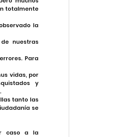
 pero muchos 
n totalmente 
bservado la 
de nuestras 
rrores. Para 
s vidas, por 
uistados y 
.
las tanto las 
iudadanía se 
r caso a la 