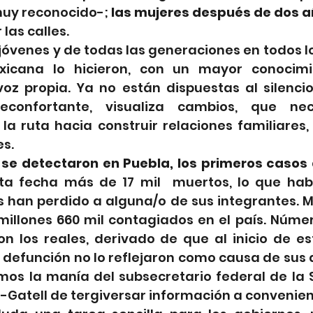
uy reconocido-; 
las mujeres después de dos 
las calles. 
jóvenes y de todas las generaciones en todos l
xicana lo hicieron, con un mayor conocimi
oz propia. Ya no están dispuestas al silencio.
econfortante, visualiza cambios, que nec
a ruta hacia construir relaciones familiares, 
es.
se detectaron en Puebla, los primeros casos
ta fecha más de 17 mil  muertos, lo que habla
 han perdido a alguna/o de sus integrantes. Má
illones 660 mil contagiados en el país. Número
on los reales, derivado de que al inicio de e
defunción no lo reflejaron como causa de sus d
mos la manía del subsecretario federal de la S
-Gatell de tergiversar información a convenien