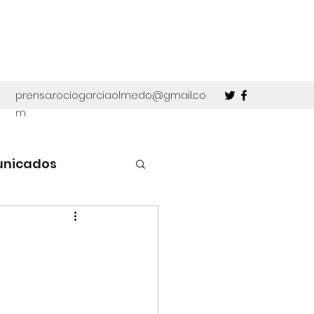
prensa.rociogarciaolmedo@gmail.co
m
unicados