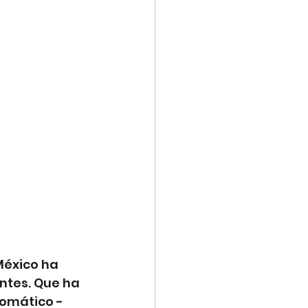
éxico ha 
ntes. Que ha 
lomático -