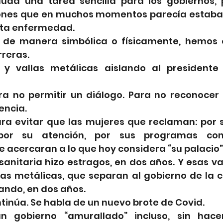
duda una tarea sencilla para los gobiernos,
iones que en muchos momentos parecía estaba
ta enfermedad. 
 de manera simbólica o físicamente, hemos o
reras. 
 y vallas metálicas aislando al presidente 
ra no permitir un diálogo. Para no reconocer e
encia.
ra evitar que las mujeres que reclaman: por su
por su atención, por sus programas conq
 acercaran a lo que hoy considera “su palacio”
anitaria hizo estragos, en dos años. Y esas val
as metálicas, que separan al gobierno de la c
ando, en dos años. 
inúa. Se habla de un nuevo brote de Covid. 
 gobierno “amurallado” incluso, sin hace