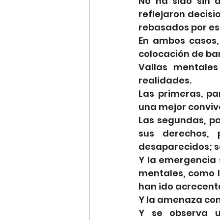
No ha sido sin 
reflejaron decis
rebasados por es
En ambos casos,
colocación de bar
Vallas mentales
realidades.
Las primeras, pa
una mejor conviv
Las segundas, pa
sus derechos, 
desaparecidos; se
Y la emergencia s
mentales, como l
han ido acrecent
Y la amenaza cont
Y se observa un