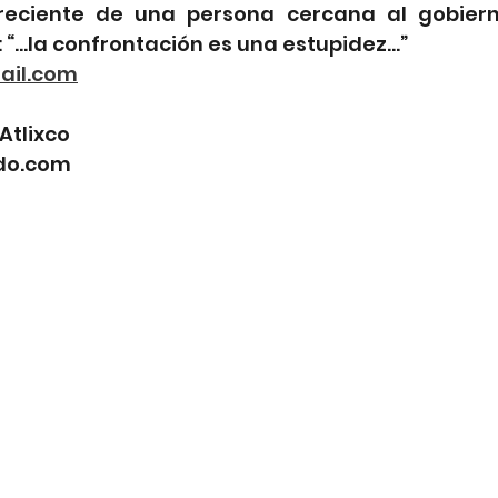
eciente de una persona cercana al gobierno 
: “…la confrontación es una estupidez…”
il.com
Atlixco
do.com