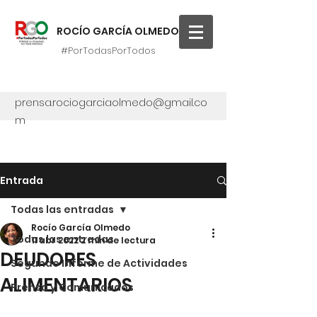
ROCÍO GARCÍA OLMEDO
#PorTodasPorTodos
prensa.rociogarciaolmedo@gmail.co
m
Entrada
Todas las entradas
Rocío García Olmedo
Todas las entradas
11 abr 2022
2 min de lectura
DEUDORES
Segundo Informe de Actividades
ALIMENTARIOS
Prensa y Comunicados