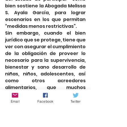
bien sostiene la Abogada Melissa 
S. Ayala García, para lograr 
escenarios en los que permitan 
“medidas menos restrictivas”.
Sin embargo, cuando el bien 
jurídico que se protege, tiene que 
ver con asegurar el cumplimiento 
de la obligación de proveer lo 
necesario para la supervivencia, 
bienestar y sano desarrollo de 
niñas, niños, adolescentes, así 
como otros acreedores 
alimentarios, que muchos 
deudores alimentarios evaden;  
es obligado garantizarlo, aunque 
Email
Facebook
Twitter
lamentablemente tenga que ser 
por la vía penal. 
rgolmedo51@gmail.com