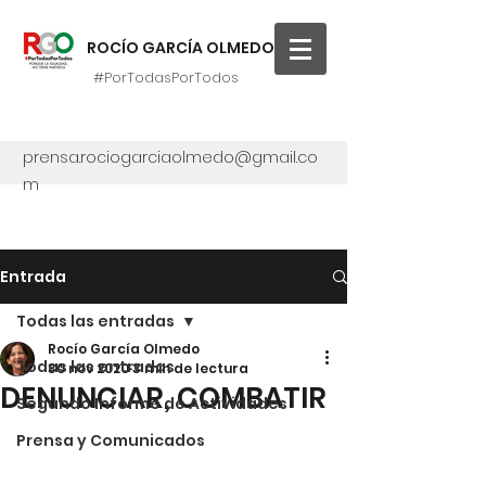
ROCÍO GARCÍA OLMEDO
#PorTodasPorTodos
prensa.rociogarciaolmedo@gmail.co
m
Entrada
Todas las entradas
Rocío García Olmedo
Todas las entradas
30 nov 2020
3 min de lectura
DENUNCIAR, COMBATIR
Segundo Informe de Actividades
Prensa y Comunicados