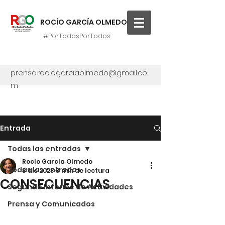
ROCÍO GARCÍA OLMEDO
#PorTodasPorTodos
prensa.rociogarciaolmedo@gmail.co
m
Entrada
Todas las entradas
Rocío García Olmedo
Todas las entradas
3 dic 2023
3 min de lectura
CONSECUENCIAS
Segundo Informe de Actividades
Prensa y Comunicados