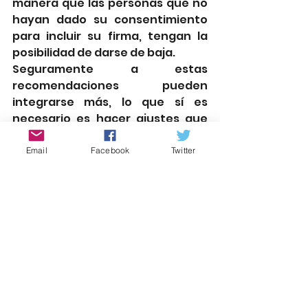
manera que las personas que no 
hayan dado su consentimiento 
para incluir su firma, tengan la 
posibilidad de darse de baja. 
Seguramente a estas 
recomendaciones pueden 
integrarse más, lo que sí es 
necesario es hacer ajustes que 
permitan que futuros 
procedimientos sean procesos 
Email
Facebook
Twitter
verdaderamente democráticos 
que cumplan con principios 
rectores. 
Certezas:
Los legisladores/as tienen la 
palabra
 y el tiempo para 
rediseñar el procedimiento de 
Revocación de Mandato. 
Los partidos políticos de 