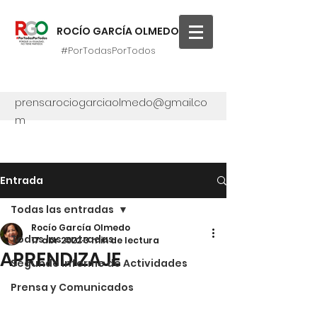
ROCÍO GARCÍA OLMEDO
#PorTodasPorTodos
prensa.rociogarciaolmedo@gmail.co
m
Entrada
Todas las entradas
Rocío García Olmedo
Todas las entradas
17 abr 2022
3 min de lectura
APRENDIZAJE
Segundo Informe de Actividades
Prensa y Comunicados