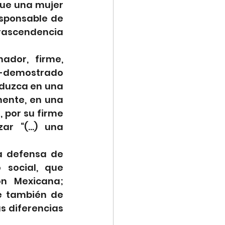
que una mujer 
sponsable de 
trascendencia 
dor, firme, 
 -demostrado 
aduzca en una 
ente, en una 
 por su firme 
ar “(…) una 
a defensa de 
social, que 
n Mexicana; 
e también de 
 diferencias 