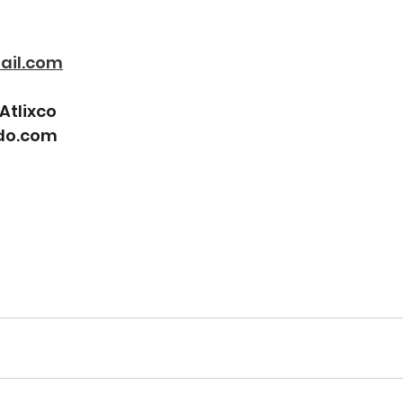
il.com
Atlixco
do.com