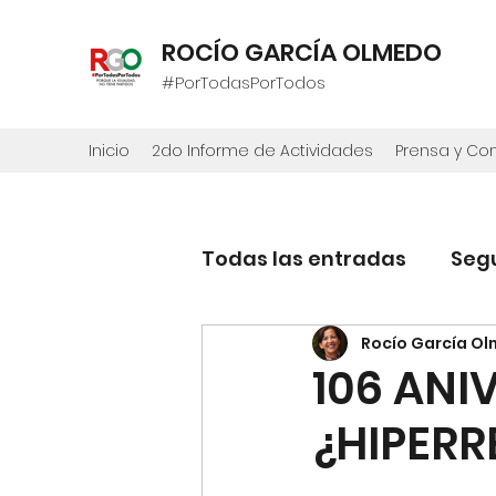
ROCÍO GARCÍA OLMEDO
#PorTodasPorTodos
Inicio
2do Informe de Actividades
Prensa y C
Todas las entradas
Seg
Rocío García O
106 ANI
¿HIPER