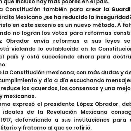
an que incluso hay más pobres en el país.
a Constitución también para 
crear la Guard
jército Mexicano
¿
se ha reducido la inseguridad
isto en este sexenio es un nuevo método. A fal
ndo no logran los votos para reformas constitu
z Obrador envía reformas a sus leyes sec
tá violando lo establecido en la Constitución,
 el país y está sucediendo ahora para destrui
no.
de la Constitución mexicana, con más dudas y d
u cumplimiento y día a día escuchando mensajes
y reduce los acuerdos, los consensos y una mejo
y mexicanas.
omo expresó el presidente López Obrador, de
 ideales de la Revolución Mexicana consag
1917, defendiendo a sus instituciones para c
itario y fraterno al que se refirió.