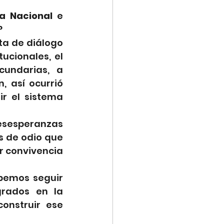
ia Nacional 
e 
?
ta de diálogo 
cionales, el 
undarias, a 
 así ocurrió 
r el sistema 
esesperanzas 
 de odio que 
r convivencia 
bemos seguir 
rados en la 
onstruir ese 