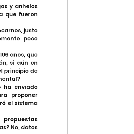
os y anhelos 
a que fueron 
arnos, justo 
emente poco 
06 años, que 
n, si aún en 
principio de 
mental?
 ha enviado 
diversas iniciativas que han reformado la Constitución, para proponer 
ró 
el sistema 
s 
propuestas 
s? No, datos 