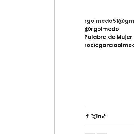
rgolmedo51@gma
@rgolmedo
Palabra de Mujer 
rociogarciaolme