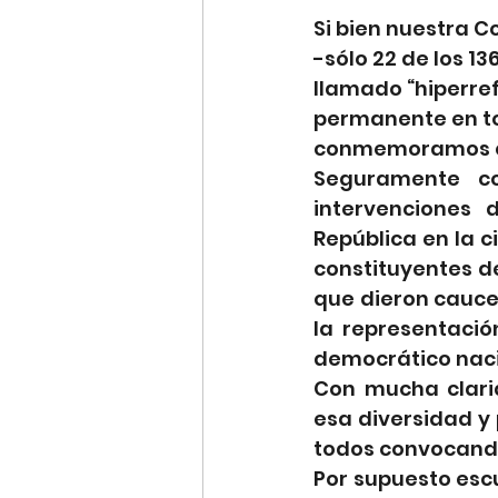
Si bien nuestra C
-sólo 22 de los 1
llamado “hiperre
permanente en to
conmemoramos el 
Seguramente co
intervenciones 
República en la c
constituyentes de
que dieron cauce 
la representación
democrático naci
Con mucha clari
esa diversidad y 
todos convocando 
Por supuesto escu