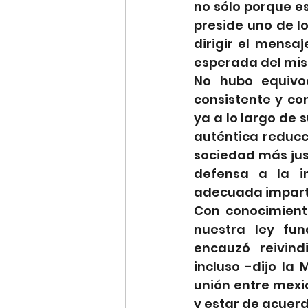
no sólo porque es
preside uno de lo
dirigir el mensaj
esperada del mi
No hubo equivoc
consistente y co
ya a lo largo de 
auténtica reducc
sociedad más just
defensa a la in
adecuada impartic
Con conocimiento
nuestra ley fun
encauzó reivind
incluso -dijo la 
unión entre mexi
y estar de acuerd