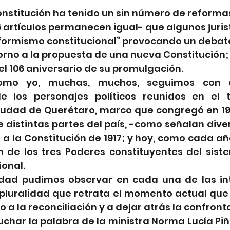
onstitución ha tenido un sin número de reformas
36 artículos permanecen igual- que algunos juris
formismo constitucional” provocando un debat
rno a la propuesta de una nueva Constitución;
106 aniversario de su promulgación.  
mo yo, muchas, muchos, seguimos con at
de los personajes políticos reunidos en el 
iudad de Querétaro, marco que congregó en 1917
 distintas partes del país, -como señalan dive
a la Constitución de 1917; y hoy, como cada añ
 de los tres Poderes constituyentes del sistem
onal.
dad pudimos observar en cada una de las int
pluralidad que retrata el momento actual que v
a la reconciliación y a dejar atrás la confront
char la palabra de la ministra Norma Lucía Piñ