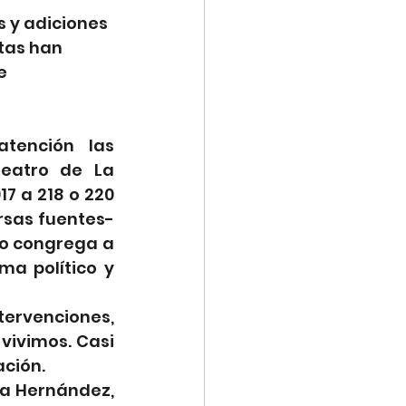
 y adiciones 
tas han 
e 
 
ención las 
teatro de La 
 a 218 o 220 
rsas fuentes- 
o congrega a 
a político y 
ervenciones, 
ivimos. Casi 
ación.
a Hernández, 