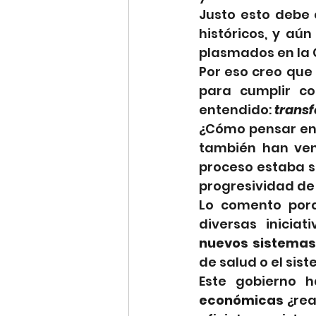
Justo esto debe 
históricos, y aún
plasmados en la C
Por eso creo que
para cumplir c
entendido: 
transf
¿Cómo pensar en 
también han ven
proceso estaba su
progresividad de
Lo comento porq
nuevos sistemas
de salud o el sis
Este gobierno h
económicas 
¿rea