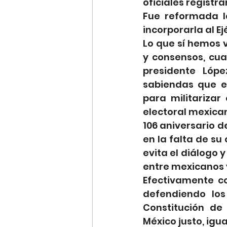
oficiales registr
Fue reformada l
incorporarla al E
Lo que sí hemos v
y consensos, cua
presidente Lópe
sabiendas que es
para militarizar
electoral mexica
106 aniversario 
en la falta de s
evita el diálogo 
entre mexicanos 
Efectivamente c
defendiendo los
Constitución de 
México justo, igual