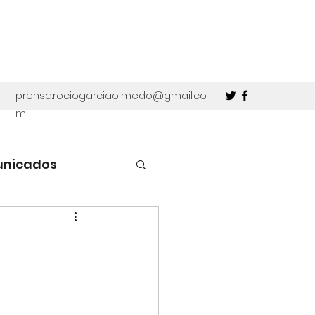
prensa.rociogarciaolmedo@gmail.co
m
unicados