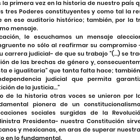
 la primera vez en la historia de nuestro país 
s tres Poderes constituyentes y como tal la re
e en ese auditorio histórico; también, por la 
smo mensaje. 
ación, le escuchamos un mensaje alecciona
ngruente no sólo al reafirmar su compromiso
su carrera judicial- de que su trabajo “(…) se tr
ión de las brechas de género y, consecuentem
a e igualitaria” que tanta falta hace; también,
dependencia judicial que permita garantiz
ión de la justicia…”
 de la historia otras voces se unieron por l
damental pionera de un constitucionalismo 
icaciones sociales surgidas de la Revolució
Ministra Presidenta- nuestra Constitución sirv
canos y mexicanas, en aras de superar nuestras
o en lo fundamental. 